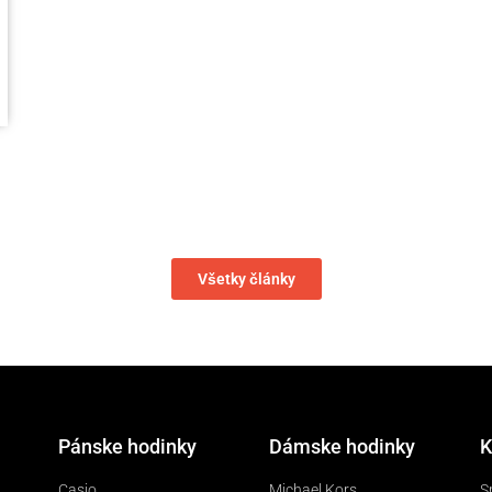
Všetky články
Pánske hodinky
Dámske hodinky
K
Casio
Michael Kors
S