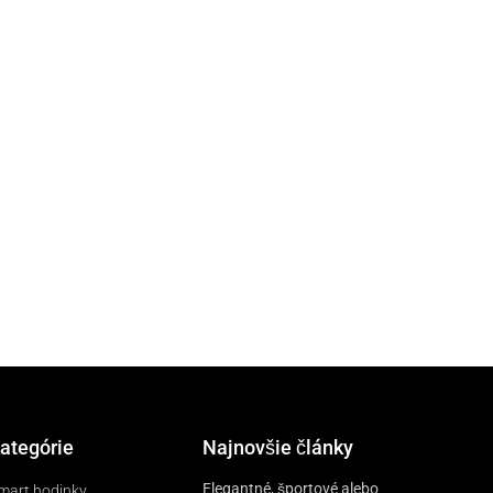
ategórie
Najnovšie články
Elegantné, športové alebo
mart hodinky