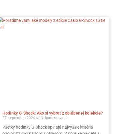
Hodinky G-Shock: Ako si vybrať z obľúbenej kolekcie?
27. septembra 2024
Nekomentované
Všetky hodinky G-Shock spĺňajú najvyššie kritériá
odolnosti voči pádom a otrasom. V ponuke nájdete aj