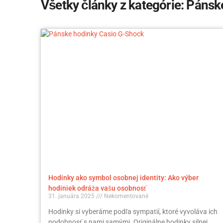
Všetky články z kategórie: Pánsk
Hodinky ako symbol osobnej identity: Ako výber
hodiniek odráža vašu osobnosť
31. januára 2025
Nekomentované
Hodinky si vyberáme podľa sympatií, ktoré vyvoláva ich
podobnosť s nami samými. Originálne hodinky silnej