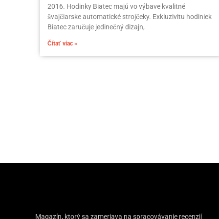
2016. Hodinky Biatec majú vo výbave kvalitné
švajčiarske automatické strojčeky. Exkluzivitu hodiniek
Biatec zaručuje jedinečný dizajn,
Čítať viac »
Magazín, ktorý sa zameriava na spracovávanie recenzií