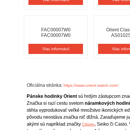
FAC00007W0
Orient Clas
FAC00007W0
AS0102
Viac informácií
Viac infor
Oficiálna stránka:
https://www.orient-watch.com/
P
ánske hodinky Orient
 sú hrdým zástupcom znači
Značka si razí cestu svetom 
náramkových hodin
stihla vyprodukovať veľké množstvo ikonických ed
pôvodu neostáva značka nič dlžná. Zaraďujeme ju 
akými sú napríklad značky 
Citizen