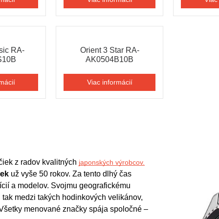
sic RA-
Orient 3 Star RA-
S10В
AK0504B10В
mácií
Viac informácií
ek z radov kvalitných 
japonských výrobcov.
iek
 už vyše 50 rokov. Za tento dlhý čas 
ícií a modelov. Svojmu geografickému 
tak medzi takých hodinkových velikánov, 
, Seiko či Casio. Všetky menované značky spája spoločné – 