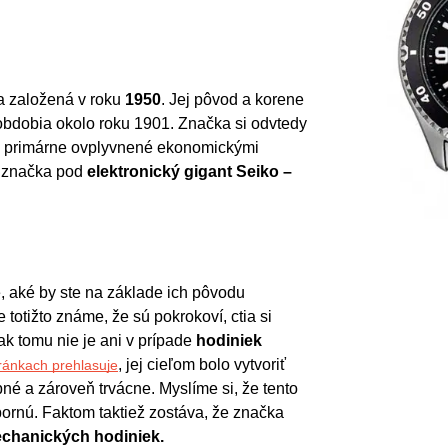
a založená v roku 
1950
. Jej pôvod a korene 
 obdobia okolo roku 1901. Značka si odvtedy 
li primárne ovplyvnené ekonomickými 
 značka pod 
elektronický gigant Seiko – 
, aké by ste na základe ich pôvodu 
otižto známe, že sú pokrokoví, ctia si 
ak tomu nie je ani v prípade 
hodiniek 
, jej cieľom bolo vytvoriť 
tránkach prehlasuje
é a zároveň trvácne. Myslíme si, že tento 
ornú. Faktom taktiež zostáva, že značka 
chanických hodiniek.