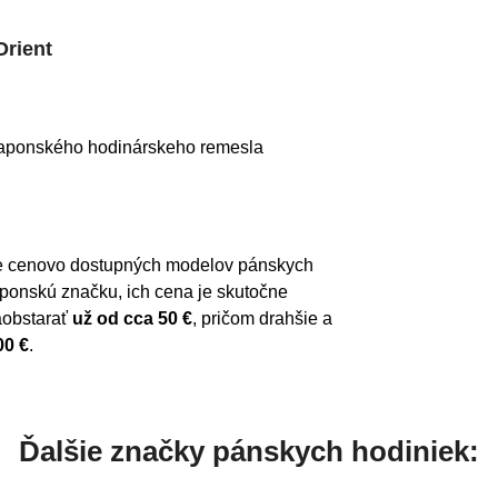
Orient
u japonského hodinárskeho remesla
ie cenovo dostupných modelov pánskych 
aponskú značku, ich cena je skutočne 
obstarať 
už od cca 50 €
, pričom drahšie a 
00 €
.
Ďalšie značky pánskych hodiniek: