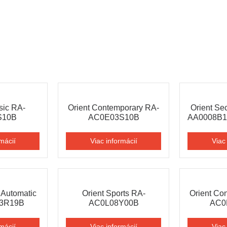
sic RA-
Orient Contemporary RA-
Orient Se
S10В
AC0E03S10В
AA0008B
mácií
Viac informácií
Viac
I Automatic
Orient Sports RA-
Orient Co
3R19B
AC0L08Y00B
AC0
mácií
Viac informácií
Viac