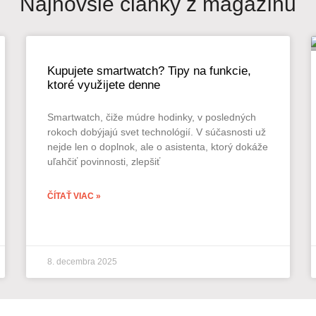
Najnovšie články z magazínu
Kupujete smartwatch? Tipy na funkcie,
ktoré využijete denne
Smartwatch, čiže múdre hodinky, v posledných
rokoch dobýjajú svet technológií. V súčasnosti už
nejde len o doplnok, ale o asistenta, ktorý dokáže
uľahčiť povinnosti, zlepšiť
ČÍTAŤ VIAC »
8. decembra 2025