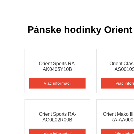
Pánske hodinky Orient
Orient Sports RA-
Orient Clas
AK0405Y10В
AS0010
Viac informácií
Viac infor
Orient Sports RA-
Orient Mako II
AC0L02R00B
RA-AA000
Viac informácií
Viac infor