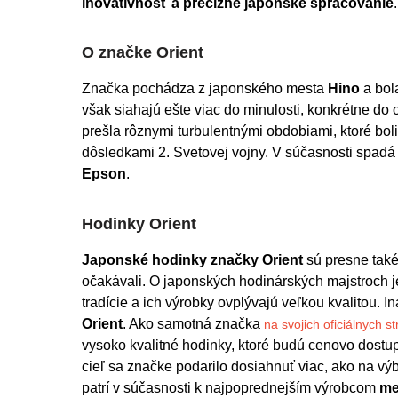
inovatívnosť a precízne japonské spracovanie
.
O značke Orient
Značka pochádza z japonského mesta 
Hino
 a bol
však siahajú ešte viac do minulosti, konkrétne do
prešla rôznymi turbulentnými obdobiami, ktoré bo
dôsledkami 2. Svetovej vojny. V súčasnosti spadá
Epson
.
Hodinky Orient
Japonské hodinky značky Orient 
sú presne také
očakávali. O japonských hodinárských majstroch je t
tradície a ich výrobky ovplývajú veľkou kvalitou. In
Orient
. Ako samotná značka 
na svojich oficiálnych s
vysoko kvalitné hodinky, ktoré budú cenovo dostupn
cieľ sa značke podarilo dosiahnuť viac, ako na výb
patrí v súčasnosti k najpoprednejším výrobcom 
me