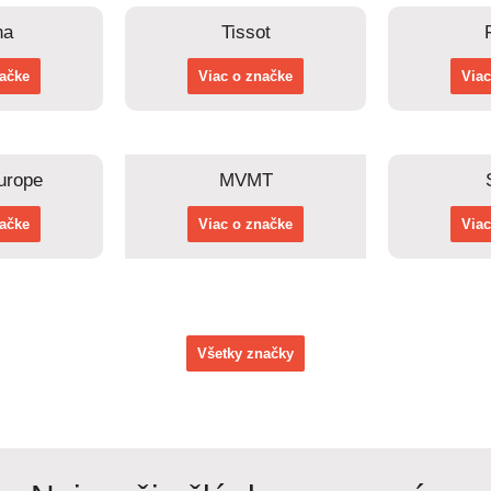
na
Tissot
načke
Viac o značke
Viac
urope
MVMT
načke
Viac o značke
Viac
Všetky značky