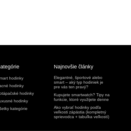
ategórie
Najnovšie články
Elegantné, športové alebo
mart hodinky
smart – aký typ hodiniek je
acné hodinky
pre vás ten pravý?
otápačské hodinky
Kupujete smartwatch? Tipy na
funkcie, ktoré využijete denne
uxusné hodinky
Ako vybrať hodinky podľa
šetky kategórie
veľkosti zápästia (kompletný
sprievodca + tabuľka veľkostí)