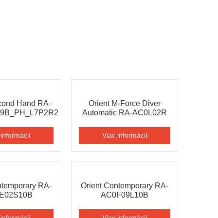
cond Hand RA-
Orient M-Force Diver
19B_PH_L7P2R2
Automatic RA-AC0L02R
 informácií
Viac informácií
ntemporary RA-
Orient Contemporary RA-
E02S10В
AC0F09L10В
 informácií
Viac informácií