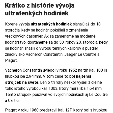
Krátko z histórie vývoja
ultratenkých hodiniek
Korene vývoja
ultratenkých hodiniek
siahajú až do 18.
storočia, kedy sa hodinári pokúšali o zmenšenie
vreckových časomier. Ak sa zameriame na moderné
hodinárstvo, dostaneme sa do 50. rokov 20. storočia, kedy
sa hodinári snažili o výrobu tenkých kalibrov a puzdier
značky ako Vacheron Constantin, Jaeger Le Coultre a
Piaget.
Vacheron Constantin uviedol v roku 1952 na trh kal. 1001s
hrúbkou iba 2,94 mm.
V tom čase to bol
najtenší
strojček na svete
.
Len o tri roky neskôr vyšiel z dielne
toho istého výrobcu kal. 1003, ktorý meral iba 1,64 mm.
Tento strojček používal vo svojich hodinkách aj
Le Coultre
a Cartier
.
Piaget v roku 1960 predstavil kal. 12P, ktorý bol s hrúbkou