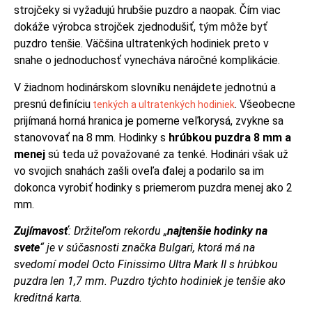
strojčeky si vyžadujú hrubšie puzdro a naopak. Čím viac
dokáže výrobca strojček zjednodušiť, tým môže byť
puzdro tenšie. Väčšina ultratenkých hodiniek preto v
snahe o jednoduchosť vynecháva náročné komplikácie.
V žiadnom hodinárskom slovníku nenájdete jednotnú a
presnú definíciu
. Všeobecne
tenkých a ultratenkých hodiniek
prijímaná horná hranica je pomerne veľkorysá, zvykne sa
stanovovať na 8 mm. Hodinky s
hrúbkou puzdra 8 mm a
menej
sú teda už považované za tenké. Hodinári však už
vo svojich snahách zašli oveľa ďalej a podarilo sa im
dokonca vyrobiť hodinky s priemerom puzdra menej ako 2
mm.
Zujímavosť
:
Držiteľom rekordu „
najtenšie hodinky na
svete
“ je v súčasnosti značka Bulgari, ktorá má na
svedomí model Octo Finissimo Ultra Mark II s hrúbkou
puzdra len 1,7 mm. Puzdro týchto hodiniek je tenšie ako
kreditná karta.