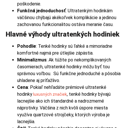
poškodenie.
Funkčná jednoduchosť
:
Ultratenkým hodinkám
väčšinou chýbajú akékoľvek komplikácie a jedinou
zachovanou funkcionalitou ostáva meranie času.
Hlavné výhody ultratenkých hodiniek
Pohodlie
:
Tenké hodinky sú ľahké a mimoriadne
komfortné najmä pre útlejšie zápästia.
Minimalizmus
:
Ak túžite po nekomplikovaných
časomierach, ultratenké hodinky môžu byť tou
správnou voľbou. Sú funkčne jednoduché a pôsobia
uhladene aj príťažlivo.
Cena
:
Pokiaľ nehľadáte prémiové ultratenké
hodinky
, tenké hodinky bývajú
luxusných značiek
lacnejšie ako ich štandardné a nadrozmerné
náprotivky. Väčšina z nich kvôli úspore miesta
využíva quartzové strojčeky, ktorých výroba je
lacnejšia.