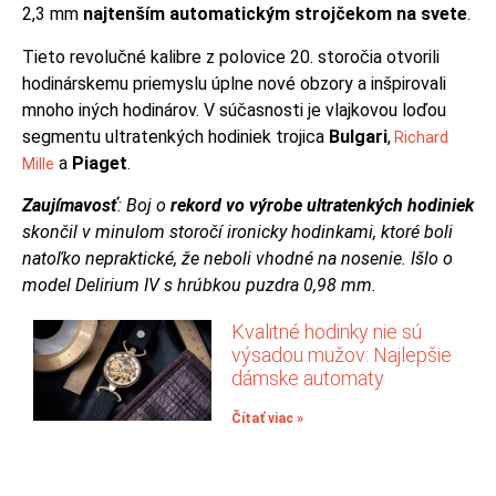
2,3 ​​mm
najtenším automatickým strojčekom na svete
.
Tieto revolučné kalibre z polovice 20. storočia otvorili
hodinárskemu priemyslu úplne nové obzory a inšpirovali
mnoho iných hodinárov.
V súčasnosti je vlajkovou loďou
segmentu ultratenkých hodiniek trojica
Bulgari
,
Richard
a
Piaget
.
Mille
Zaujímavosť
:
Boj o
rekord vo výrobe ultratenkých hodiniek
skončil v minulom storočí ironicky hodinkami, ktoré boli
natoľko nepraktické, že neboli vhodné na nosenie. Išlo o
model Delirium IV s hrúbkou puzdra 0,98 mm.
Kvalitné hodinky nie sú
výsadou mužov: Najlepšie
dámske automaty
Čítať viac »