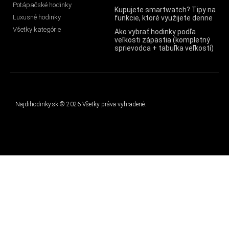
Potápačské hodinky
Kupujete smartwatch? Tipy na
Luxusné hodinky
funkcie, ktoré využijete denne
Všetky kategórie
Ako vybrať hodinky podľa
veľkosti zápästia (kompletný
sprievodca + tabuľka veľkostí)
Najdihodinky.sk © 2026 Všetky práva vyhradené.