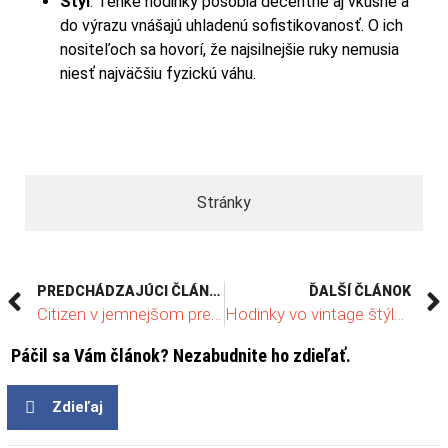
Štýl
:
Tenké hodinky pôsobia decentne aj vkusne a
do výrazu vnášajú uhladenú sofistikovanosť. O ich
nositeľoch sa hovorí, že najsilnejšie ruky nemusia
niesť najväčšiu fyzickú váhu.
Stránky
PREDCHÁDZAJÚCI ČLÁNOK
ĎALŠÍ ČLÁNOK
Citizen v jemnejšom prevedení: O dámskych hodinkách Citizen L
Hodinky vo vintage štýle na každé zápästie
Páčil sa Vám článok? Nezabudnite ho zdieľať.
Zdieľaj