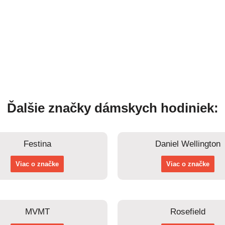
Ďalšie značky dámskych hodiniek:
Festina
Daniel Wellington
Viac o značke
Viac o značke
MVMT
Rosefield