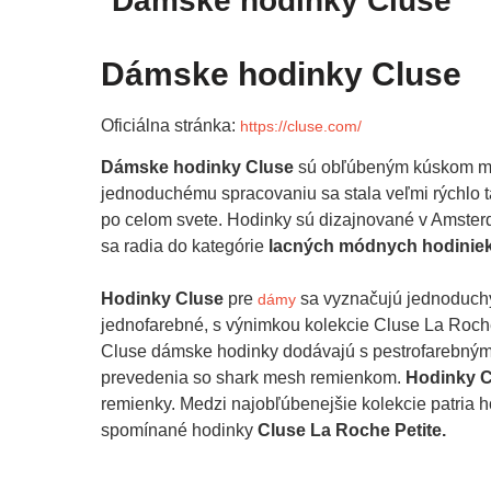
Dámske hodinky Cluse
Dámske hodinky Cluse
Oficiálna stránka:
https://cluse.com/
Dámske hodinky Cluse
sú obľúbeným kúskom min
jednoduchému spracovaniu sa stala veľmi rýchlo
po celom svete. Hodinky sú dizajnované v Amste
sa radia do kategórie
lacných módnych hodinie
Hodinky Cluse
pre
sa vyznačujú jednoduchým
dámy
jednofarebné, s výnimkou kolekcie Cluse La Roche
Cluse dámske hodinky dodávajú s pestrofarebnými
prevedenia so shark mesh remienkom.
Hodinky C
remienky. Medzi najobľúbenejšie kolekcie patria 
spomínané hodinky
Cluse La Roche Petite.