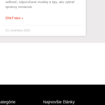
veľkostí, odporúčané modely a tipy, ako vybrať
správny remienok.
ČÍTAŤ VIAC »
23. novembra 2025
ategórie
Najnovšie články