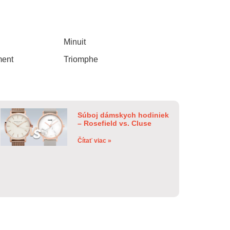
Minuit
ment
Triomphe
Súboj dámskych hodiniek
– Rosefield vs. Cluse
Čítať viac »