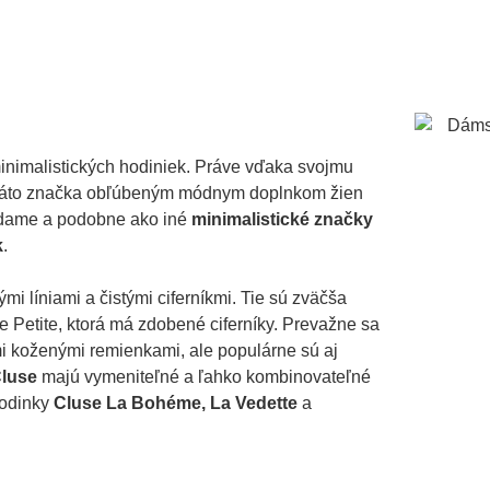
imalistických hodiniek. Práve vďaka svojmu
 táto značka obľúbeným módnym doplnkom žien
rdame a podobne ako iné
minimalistické značky
k
.
i líniami a čistými ciferníkmi. Tie sú zväčša
 Petite, ktorá má zdobené ciferníky. Prevažne sa
 koženými remienkami, ale populárne sú aj
luse
majú vymeniteľné a ľahko kombinovateľné
hodinky
Cluse La Bohéme,
La Vedette
a