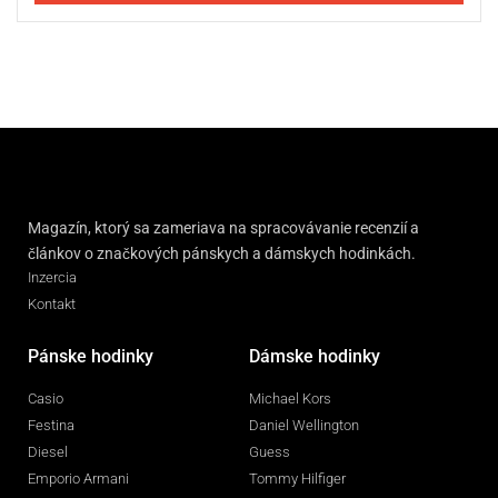
Magazín, ktorý sa zameriava na spracovávanie recenzií a
článkov o značkových pánskych a dámskych hodinkách.
Inzercia
Kontakt
Pánske hodinky
Dámske hodinky
Casio
Michael Kors
Festina
Daniel Wellington
Diesel
Guess
Emporio Armani
Tommy Hilfiger