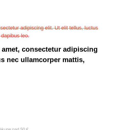
tetur adipiscing elit. Ut elit tellus, luctus
 dapibus leo.
 amet, consectetur adipiscing
ctus nec ullamcorper mattis,
 nákupe nad 50 €