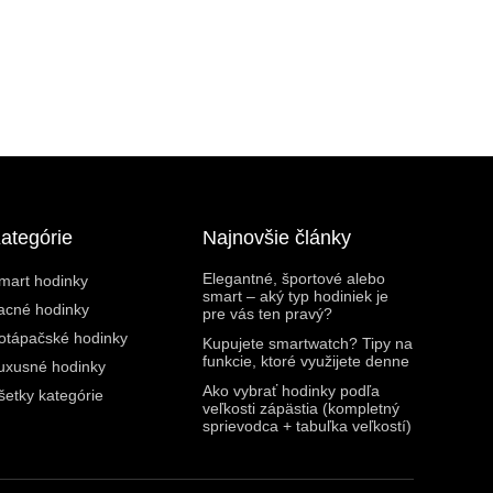
ategórie
Najnovšie články
Elegantné, športové alebo
mart hodinky
smart – aký typ hodiniek je
acné hodinky
pre vás ten pravý?
otápačské hodinky
Kupujete smartwatch? Tipy na
funkcie, ktoré využijete denne
uxusné hodinky
Ako vybrať hodinky podľa
šetky kategórie
veľkosti zápästia (kompletný
sprievodca + tabuľka veľkostí)