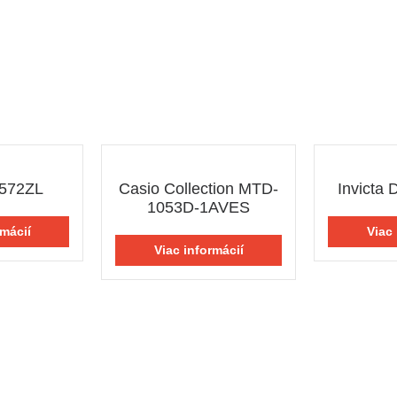
1572ZL
Casio Collection MTD-
Invicta 
1053D-1AVES
rmácií
Viac 
Viac informácií