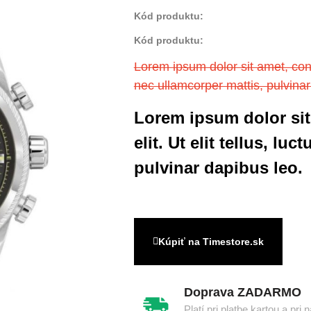
Kód produktu:
Kód produktu:
Lorem ipsum dolor sit amet, consec
nec ullamcorper mattis, pulvinar
Lorem ipsum dolor sit
elit. Ut elit tellus, lu
pulvinar dapibus leo.
Kúpiť na Timestore.sk
Doprava ZADARMO
Platí pri platbe kartou a pri