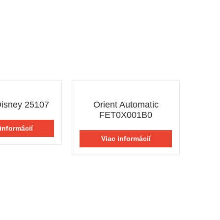
Disney 25107
Orient Automatic
FET0X001B0
informácií
Viac informácií