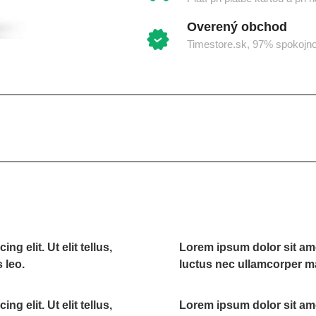
Overený obchod
Timestore.sk, 97% spokojn
g elit. Ut elit tellus,
Lorem ipsum dolor sit amet,
 leo.
luctus nec ullamcorper ma
g elit. Ut elit tellus,
Lorem ipsum dolor sit amet,