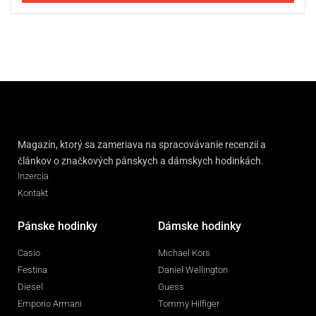
Magazín, ktorý sa zameriava na spracovávanie recenzií a
článkov o značkových pánskych a dámskych hodinkách.
Inzercia
Kontakt
Pánske hodinky
Dámske hodinky
Casio
Michael Kors
Festina
Daniel Wellington
Diesel
Guess
Emporio Armani
Tommy Hilfiger