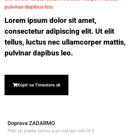
pulvinar dapibus leo.
Lorem ipsum dolor sit amet,
consectetur adipiscing elit. Ut elit
tellus, luctus nec ullamcorper mattis,
pulvinar dapibus leo.
Kúpiť na Timestore.sk
Doprava ZADARMO
Platí pri platbe kartou a pri nákupe nad 50 €