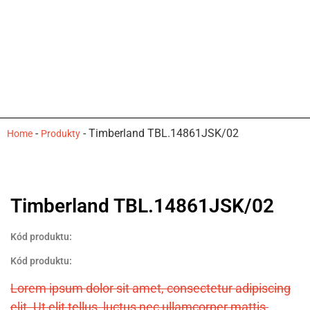
-
-
Timberland TBL.14861JSK/02
Home
Produkty
Timberland TBL.14861JSK/02
Kód produktu:
Kód produktu:
Lorem ipsum dolor sit amet, consectetur adipiscing
elit. Ut elit tellus, luctus nec ullamcorper mattis,