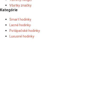
Všetky značky
Kategórie
Smart hodinky
Lacné hodinky
Potápačské hodinky
Luxusné hodinky
Všetky kategórie
Najnovšie články
Elegantné, športové alebo smart – aký typ hodiniek je pre vás ten
pravý?
Kupujete smartwatch? Tipy na funkcie, ktoré využijete denne
Ako vybrať hodinky podľa veľkosti zápästia (kompletný sprievodca
+ tabuľka veľkostí)