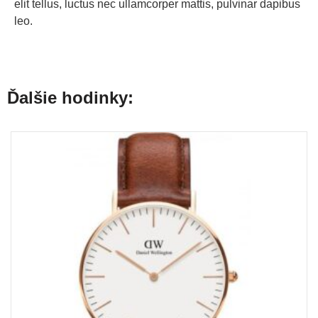
elit tellus, luctus nec ullamcorper mattis, pulvinar dapibus
leo.
Ďalšie hodinky: