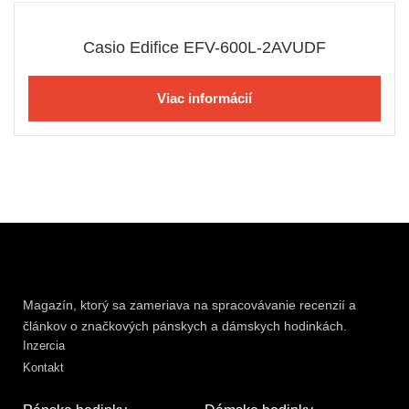
Casio Edifice EFV-600L-2AVUDF
Viac informácií
Magazín, ktorý sa zameriava na spracovávanie recenzií a
článkov o značkových pánskych a dámskych hodinkách.
Inzercia
Kontakt