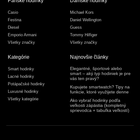
Pánske hodinky
Dámske hodinky
Casio
Michael Kors
Festina
Daniel Wellington
Diesel
Guess
Emporio Armani
Tommy Hilfiger
Všetky značky
Všetky značky
Kategórie
Najnovšie články
Elegantné, športové alebo
Smart hodinky
smart – aký typ hodiniek je pre
Lacné hodinky
vás ten pravý?
Potápačské hodinky
Kupujete smartwatch? Tipy na
Luxusné hodinky
funkcie, ktoré využijete denne
Všetky kategórie
Ako vybrať hodinky podľa
veľkosti zápästia (kompletný
sprievodca + tabuľka veľkostí)