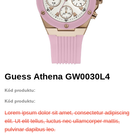
Guess Athena GW0030L4
Kód produktu:
Kód produktu:
Lorem ipsum dolor sit amet, consectetur adipiscing
elit. Ut elit tellus, luctus nec ullamcorper mattis,
pulvinar dapibus leo.