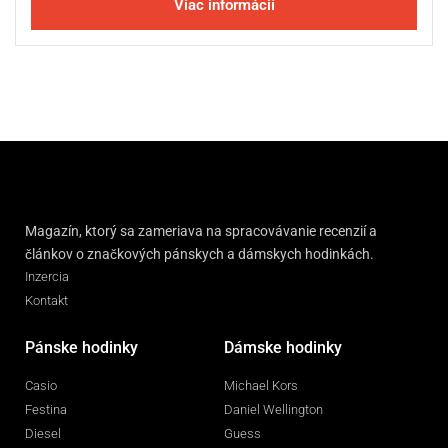
Viac informácií
Magazín, ktorý sa zameriava na spracovávanie recenzií a
článkov o značkových pánskych a dámskych hodinkách.
Inzercia
Kontakt
Pánske hodinky
Dámske hodinky
Casio
Michael Kors
Festina
Daniel Wellington
Diesel
Guess