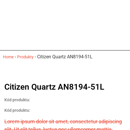
-
-
Citizen Quartz AN8194-51L
Home
Produkty
Citizen Quartz AN8194-51L
Kód produktu:
Kód produktu:
Lorem ipsum dolor sit amet, consectetur adipiscing
elit. Ut elit tellus, luctus nec ullamcorper mattis,