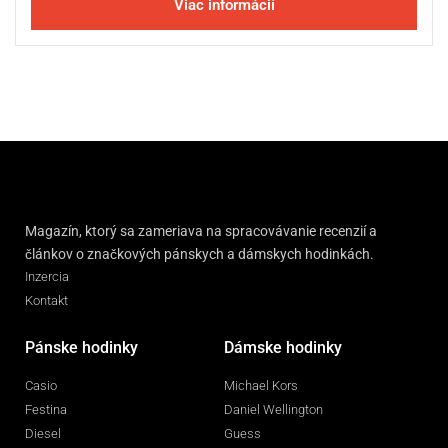
Viac informácií
Magazín, ktorý sa zameriava na spracovávanie recenzií a
článkov o značkových pánskych a dámskych hodinkách.
Inzercia
Kontakt
Pánske hodinky
Dámske hodinky
Casio
Michael Kors
Festina
Daniel Wellington
Diesel
Guess