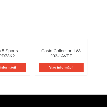
 5 Sports
Casio Collection LW-
PD73K2
203-1AVEF
informácií
Viac informácií