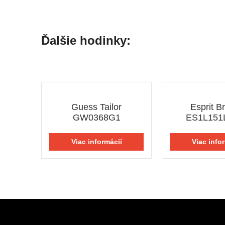
Ďalšie hodinky:
Guess Tailor
Esprit B
GW0368G1
ES1L151
Viac informácií
Viac info