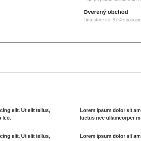
Overený obchod
Timestore.sk, 97% spokojn
g elit. Ut elit tellus,
Lorem ipsum dolor sit amet,
 leo.
luctus nec ullamcorper ma
g elit. Ut elit tellus,
Lorem ipsum dolor sit amet,