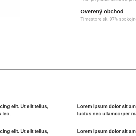
Overený obchod
Timestore.sk, 97% spokojn
g elit. Ut elit tellus,
Lorem ipsum dolor sit amet,
 leo.
luctus nec ullamcorper ma
g elit. Ut elit tellus,
Lorem ipsum dolor sit amet,