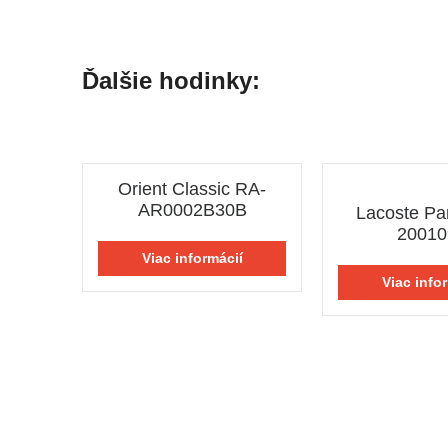
Ďalšie hodinky:
Orient Classic RA-
AR0002B30B
Lacoste Pa
20010
Viac informácií
Viac info