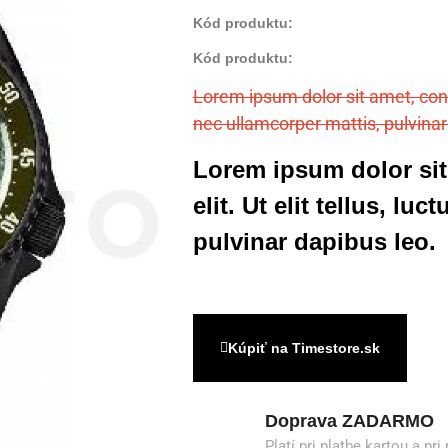
Kód produktu:
Kód produktu:
Lorem ipsum dolor sit amet, consec
nec ullamcorper mattis, pulvinar
Lorem ipsum dolor sit
elit. Ut elit tellus, lu
pulvinar dapibus leo.
Kúpiť na Timestore.sk
Doprava ZADARMO
Platí pri platbe kartou a pr