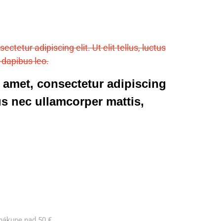
tetur adipiscing elit. Ut elit tellus, luctus
 dapibus leo.
 amet, consectetur adipiscing
ctus nec ullamcorper mattis,
i nákupe nad 50 €