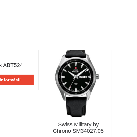
x ABT524
informácií
Swiss Military by
Chrono SM34027.05