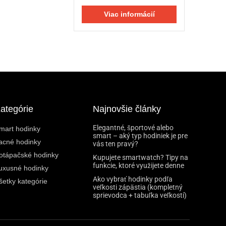
Viac informácií
ategórie
Najnovšie články
Elegantné, športové alebo
mart hodinky
smart – aký typ hodiniek je pre
acné hodinky
vás ten pravý?
otápačské hodinky
Kupujete smartwatch? Tipy na
funkcie, ktoré využijete denne
uxusné hodinky
Ako vybrať hodinky podľa
šetky kategórie
veľkosti zápästia (kompletný
sprievodca + tabuľka veľkostí)