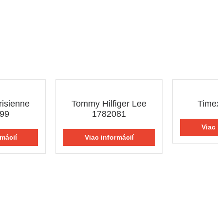
risienne
Tommy Hilfiger Lee
Time
99
1782081
Viac 
rmácií
Viac informácií