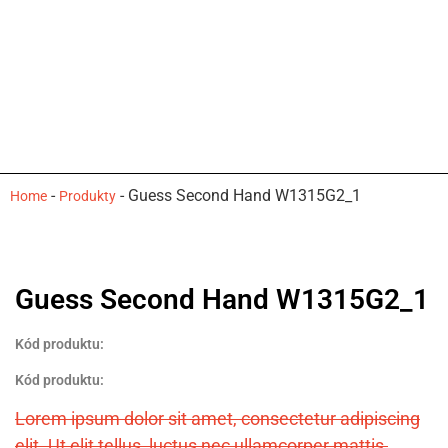
-
-
Guess Second Hand W1315G2_1
Home
Produkty
Guess Second Hand W1315G2_1
Kód produktu:
Kód produktu:
Lorem ipsum dolor sit amet, consectetur adipiscing
elit. Ut elit tellus, luctus nec ullamcorper mattis,