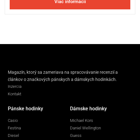
Viac informácií
Magazín, ktorý sa zameriava na spracovávanie recenzií a
článkov o značkových pánskych a dámskych hodinkách.
Inzercia
Kontakt
Pánske hodinky
Dámske hodinky
Casio
Michael Kors
Festina
Daniel Wellington
Diesel
Guess