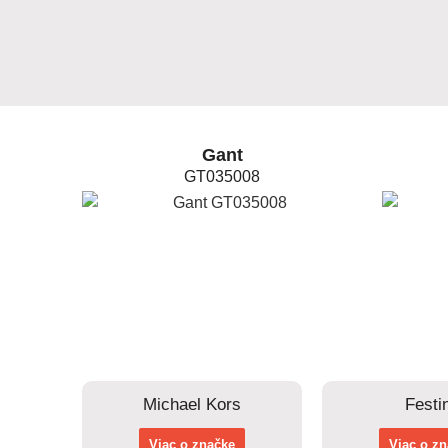
Gant
GT035008
Michael Kors
Festi
Viac o značke
Viac o z