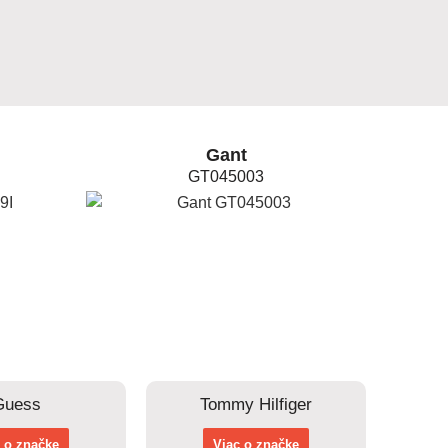
Gant
GT045003
Guess
Tommy Hilfiger
 o značke
Viac o značke