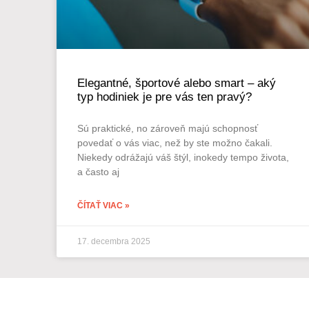
Elegantné, športové alebo smart – aký
typ hodiniek je pre vás ten pravý?
Sú praktické, no zároveň majú schopnosť
povedať o vás viac, než by ste možno čakali.
Niekedy odrážajú váš štýl, inokedy tempo života,
a často aj
ČÍTAŤ VIAC »
17. decembra 2025