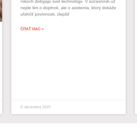
rokoch dobýjajú svet technológií. V súčasnosti už
nejde len o doplnok, ale o asistenta, ktorý dokáže
uľahčiť povinnosti, zlepšiť
ČÍTAŤ VIAC »
8. decembra 2025