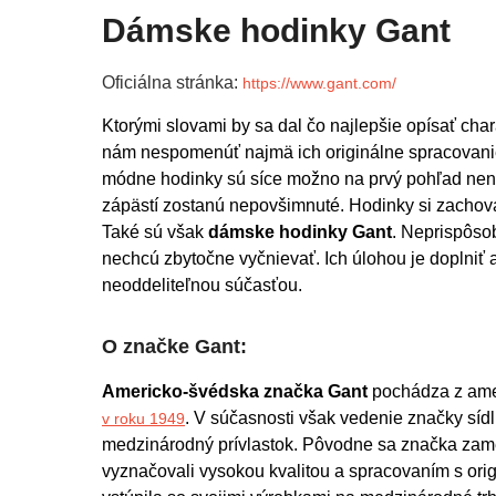
Dámske hodinky Gant
Oficiálna stránka:
https://www.gant.com/
Ktorými slovami by sa dal čo najlepšie opísať char
nám nespomenúť najmä ich originálne spracovanie 
módne hodinky sú síce možno na prvý pohľad nen
zápästí zostanú nepovšimnuté. Hodinky si zachová
Také sú však 
dámske hodinky Gant
. Neprispôso
nechcú zbytočne vyčnievať. Ich úlohou je doplniť a
neoddeliteľnou súčasťou.
O značke Gant:
Americko-švédska značka Gant
 pochádza z am
. V súčasnosti však vedenie značky sídl
v roku 1949
medzinárodný prívlastok. Pôvodne sa značka zame
vyznačovali vysokou kvalitou a spracovaním s ori