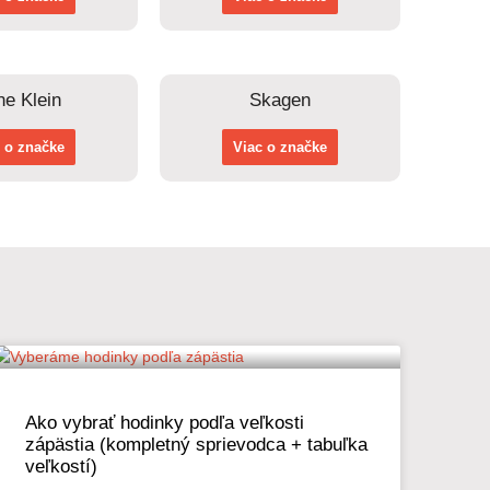
e Klein
Skagen
 o značke
Viac o značke
Ako vybrať hodinky podľa veľkosti
zápästia (kompletný sprievodca + tabuľka
veľkostí)