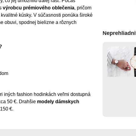
, čo jej umožnilo ďalej rásť. Počas 
s 
výrobcu prémiového oblečenia
, pričom 
i kvalitné kúsky. V súčasnosti ponúka široké 
 obuvi, spodnej bielizne a rôznych 
Neprehliadni
?
ndom
 iných fashion hodinkách veľmi dostupná 
cca 50 €. Drahšie 
modely dámskych 
 150 €.