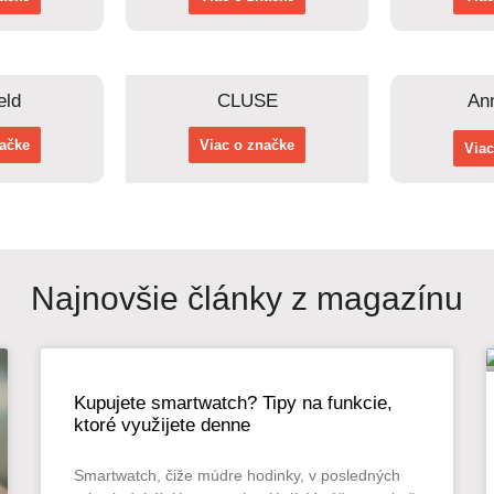
eld
CLUSE
Ann
načke
Viac o značke
Viac
Najnovšie články z magazínu
Kupujete smartwatch? Tipy na funkcie,
ktoré využijete denne
Smartwatch, čiže múdre hodinky, v posledných