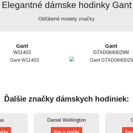
Elegantné dámske hodinky Gant
Obľúbené modely značky
Gant
Gant
W11403
GTAD08400299I
Ďalšie značky dámskych hodiniek:
na
Daniel Wellington
načke
Viac o značke
Viac