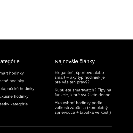
ategórie
Najnovšie články
Elegantné, športové alebo
mart hodinky
smart – aký typ hodiniek je
acné hodinky
pre vás ten pravý?
otápačské hodinky
Kupujete smartwatch? Tipy na
funkcie, ktoré využijete denne
uxusné hodinky
Ako vybrať hodinky podľa
šetky kategórie
veľkosti zápästia (kompletný
sprievodca + tabuľka veľkostí)