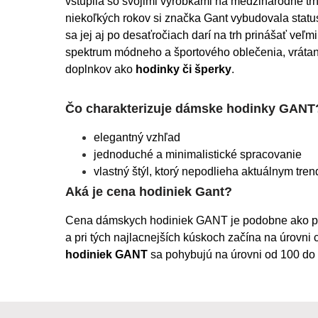
vstúpila so svojimi výrobkami na medzinárodné trhy
niekoľkých rokov si značka Gant vybudovala statu
sa jej aj po desaťročiach darí na trh prinášať veľm
spektrum módneho a športového oblečenia, vrátane
doplnkov ako 
hodinky či šperky
.
Čo charakterizuje dámske hodinky GANT
elegantný vzhľad
jednoduché a minimalistické spracovanie
vlastný štýl, ktorý nepodlieha aktuálnym tre
Aká je cena hodiniek Gant?
Cena dámskych hodiniek GANT je podobne ako pri
a pri tých najlacnejších kúskoch začína na úrovni 
hodiniek GANT
 sa pohybujú na úrovni od 100 do