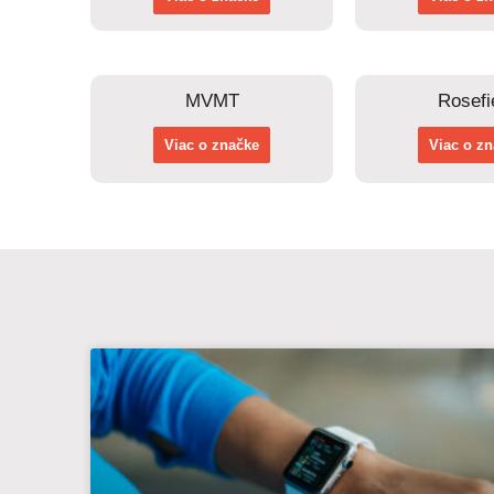
MVMT
Rosefi
Viac o značke
Viac o z