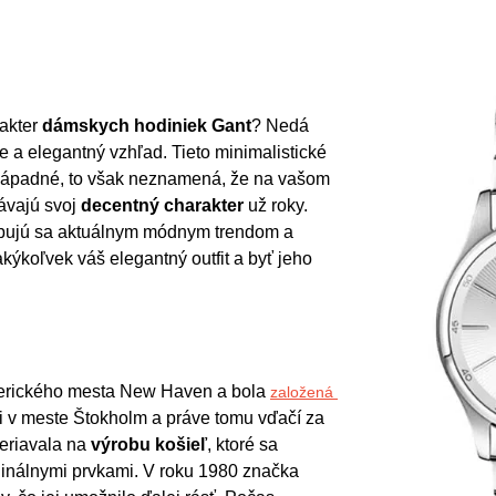
akter 
dámskych hodiniek Gant
? Nedá 
a elegantný vzhľad. Tieto minimalistické 
ápadné, to však neznamená, že na vašom 
vajú svoj 
decentný charakter
 už roky. 
bujú sa aktuálnym módnym trendom a 
kýkoľvek váš elegantný outfit a byť jeho 
erického mesta New Haven a bola 
založená 
i v meste Štokholm a práve tomu vďačí za 
riavala na 
výrobu košieľ
, ktoré sa 
ginálnymi prvkami. V roku 1980 značka 