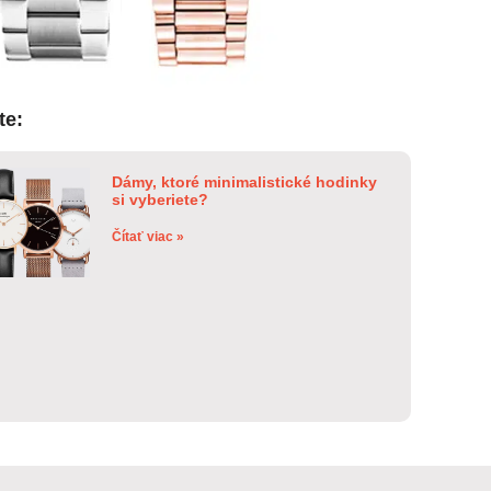
te:
Dámy, ktoré minimalistické hodinky
si vyberiete?
Čítať viac »